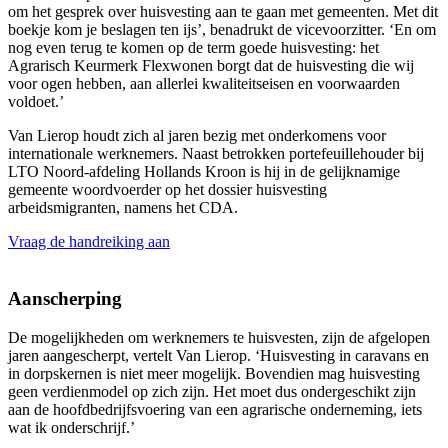
om het gesprek over huisvesting aan te gaan met gemeenten. Met dit
boekje kom je beslagen ten ijs’, benadrukt de vicevoorzitter. ‘En om
nog even terug te komen op de term goede huisvesting: het
Agrarisch Keurmerk Flexwonen borgt dat de huisvesting die wij
voor ogen hebben, aan allerlei kwaliteitseisen en voorwaarden
voldoet.’
Van Lierop houdt zich al jaren bezig met onderkomens voor
internationale werknemers. Naast betrokken portefeuillehouder bij
LTO Noord-afdeling Hollands Kroon is hij in de gelijknamige
gemeente woordvoerder op het dossier huisvesting
arbeidsmigranten, namens het CDA.
Vraag de handreiking aan
Aanscherping
De mogelijkheden om werknemers te huisvesten, zijn de afgelopen
jaren aangescherpt, vertelt Van Lierop. ‘Huisvesting in caravans en
in dorpskernen is niet meer mogelijk. Bovendien mag huisvesting
geen verdienmodel op zich zijn. Het moet dus ondergeschikt zijn
aan de hoofdbedrijfsvoering van een agrarische onderneming, iets
wat ik onderschrijf.’