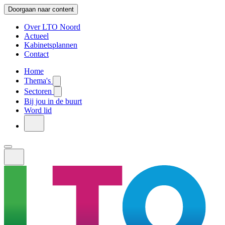
Doorgaan naar content
Over LTO Noord
Actueel
Kabinetsplannen
Contact
Home
Thema's
Sectoren
Bij jou in de buurt
Word lid