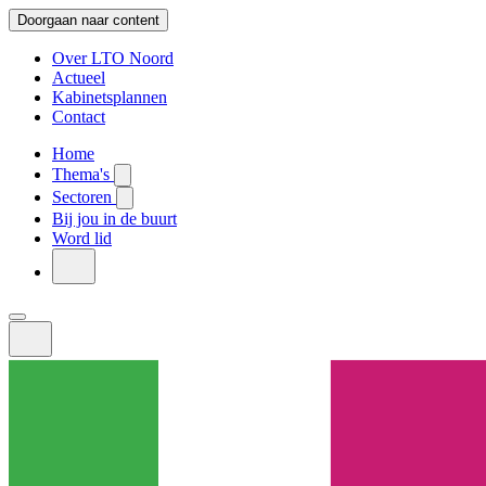
Doorgaan naar content
Over LTO Noord
Actueel
Kabinetsplannen
Contact
Home
Thema's
Sectoren
Bij jou in de buurt
Word lid