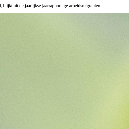
ijkt uit de jaarlijkse jaarrapportage arbeidsmigranten.