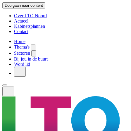
Doorgaan naar content
Over LTO Noord
Actueel
Kabinetsplannen
Contact
Home
Thema's
Sectoren
Bij jou in de buurt
Word lid