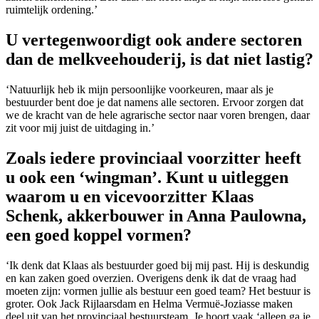
ruimtelijk ordening.’
U vertegenwoordigt ook andere sectoren
dan de melkveehouderij, is dat niet lastig?
‘Natuurlijk heb ik mijn persoonlijke voorkeuren, maar als je
bestuurder bent doe je dat namens alle sectoren. Ervoor zorgen dat
we de kracht van de hele agrarische sector naar voren brengen, daar
zit voor mij juist de uitdaging in.’
Zoals iedere provinciaal voorzitter heeft
u ook een ‘wingman’. Kunt u uitleggen
waarom u en vicevoorzitter Klaas
Schenk, akkerbouwer in Anna Paulowna,
een goed koppel vormen?
‘Ik denk dat Klaas als bestuurder goed bij mij past. Hij is deskundig
en kan zaken goed overzien. Overigens denk ik dat de vraag had
moeten zijn: vormen jullie als bestuur een goed team? Het bestuur is
groter. Ook Jack Rijlaarsdam en Helma Vermuë-Joziasse maken
deel uit van het provinciaal bestuursteam. Je hoort vaak ‘alleen ga je