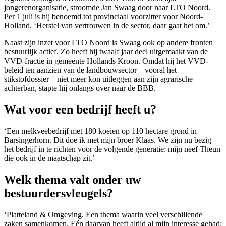
jongerenorganisatie, stroomde Jan Swaag door naar LTO Noord.
Per 1 juli is hij benoemd tot provinciaal voorzitter voor Noord-
Holland. ‘Herstel van vertrouwen in de sector, daar gaat het om.’
Naast zijn inzet voor LTO Noord is Swaag ook op andere fronten
bestuurlijk actief. Zo heeft hij twaalf jaar deel uitgemaakt van de
VVD-fractie in gemeente Hollands Kroon. Omdat hij het VVD-
beleid ten aanzien van de landbouwsector – vooral het
stikstofdossier – niet meer kon uitleggen aan zijn agrarische
achterban, stapte hij onlangs over naar de BBB.
Wat voor een bedrijf heeft u?
‘Een melkveebedrijf met 180 koeien op 110 hectare grond in
Barsingerhorn. Dit doe ik met mijn broer Klaas. We zijn nu bezig
het bedrijf in te richten voor de volgende generatie: mijn neef Theun
die ook in de maatschap zit.’
Welk thema valt onder uw
bestuurdersvleugels?
‘Platteland & Omgeving. Een thema waarin veel verschillende
zaken samenkomen. Eén daarvan heeft altijd al mijn interesse gehad: