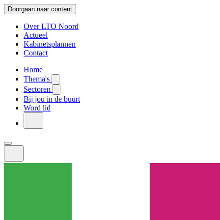
Doorgaan naar content
Over LTO Noord
Actueel
Kabinetsplannen
Contact
Home
Thema's
Sectoren
Bij jou in de buurt
Word lid