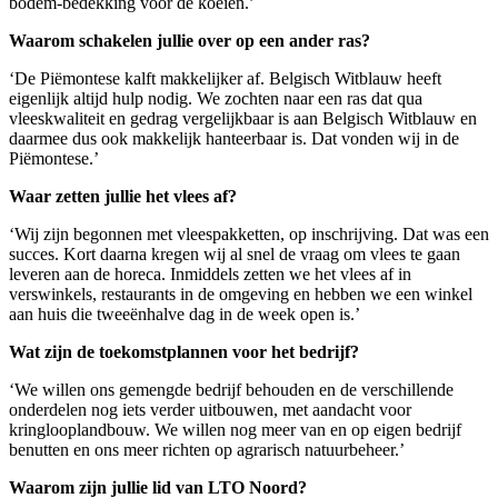
bodem-bedekking voor de koeien.’
Waarom schakelen jullie over op een ander ras?
‘De Piëmontese kalft makkelijker af. Belgisch Witblauw heeft
eigenlijk altijd hulp nodig. We zochten naar een ras dat qua
vleeskwaliteit en gedrag vergelijkbaar is aan Belgisch Witblauw en
daarmee dus ook makkelijk hanteerbaar is. Dat vonden wij in de
Piëmontese.’
Waar zetten jullie het vlees af?
‘Wij zijn begonnen met vleespakketten, op inschrijving. Dat was een
succes. Kort daarna kregen wij al snel de vraag om vlees te gaan
leveren aan de horeca. Inmiddels zetten we het vlees af in
verswinkels, restaurants in de omgeving en hebben we een winkel
aan huis die tweeënhalve dag in de week open is.’
Wat zijn de toekomstplannen voor het bedrijf?
‘We willen ons gemengde bedrijf behouden en de verschillende
onderdelen nog iets verder uitbouwen, met aandacht voor
kringlooplandbouw. We willen nog meer van en op eigen bedrijf
benutten en ons meer richten op agrarisch natuurbeheer.’
Waarom zijn jullie lid van LTO Noord?