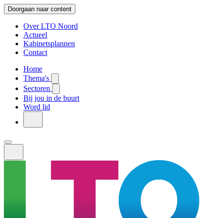
Doorgaan naar content
Over LTO Noord
Actueel
Kabinetsplannen
Contact
Home
Thema's
Sectoren
Bij jou in de buurt
Word lid