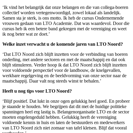
‘Ik vind het belangrijk dat onze belangen en die van collega-boeren
collectief worden vertegenwoordigd, zowel lokaal als landelijk.
Samen sta je sterk, is ons motto. Ik heb de cursus Ondernemende
vrouwen gedaan van LTO Academie. Dat was waardevol. Door die
cursus heb ik een betere band gekregen met de vereniging en weet
ik nog beter wat ze doet.’
Welke inzet verwacht u de komende jaren van LTO Noord?
‘Dat LTO Noord zich blijft inzetten voor de verbinding van boeren
onderling, met andere sectoren en met de maatschappij en dat ook
blijft stimuleren. Verder hoop ik dat LTO Noord zich blijft inzetten
voor voldoende perspectief voor de landbouw, de knelgevallen,
werkbare regelgeving en de beeldvorming van onze sector naar de
maatschappij. Daar valt nog steeds winst te behalen.’
Heeft u nog tips voor LTO Noord?
‘Blijf positief. Dat lukt in onze ogen gelukkig heel goed. En probeer
je staande te houden. We begrijpen dat dit met de huidige politieke
spanningen heel erg lastig is. Belangenorganisatie LTO en de sector
moeten engelengeduld hebben. Gelukkig heeft de vereniging
voldoende kennis in huis en laten de bestuurders en medewerkers
van LTO Noord zich niet zomaar van tafel kletsen. Blijf dat vooral