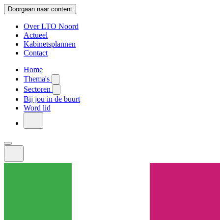
Doorgaan naar content
Over LTO Noord
Actueel
Kabinetsplannen
Contact
Home
Thema's
Sectoren
Bij jou in de buurt
Word lid