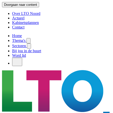
Doorgaan naar content
Over LTO Noord
Actueel
Kabinetsplannen
Contact
Home
Thema's
Sectoren
Bij jou in de buurt
Word lid