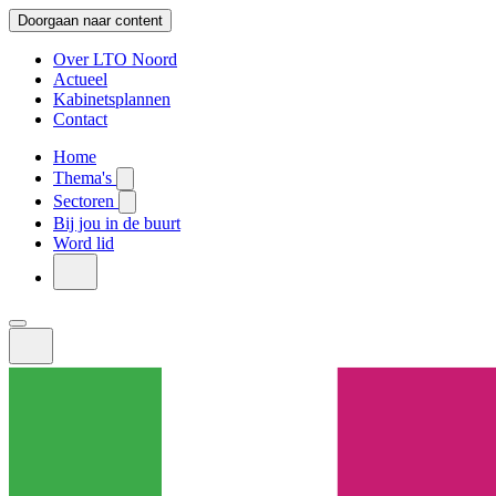
Doorgaan naar content
Over LTO Noord
Actueel
Kabinetsplannen
Contact
Home
Thema's
Sectoren
Bij jou in de buurt
Word lid