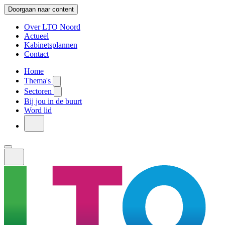
Doorgaan naar content
Over LTO Noord
Actueel
Kabinetsplannen
Contact
Home
Thema's
Sectoren
Bij jou in de buurt
Word lid