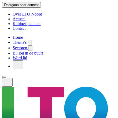
Doorgaan naar content
Over LTO Noord
Actueel
Kabinetsplannen
Contact
Home
Thema's
Sectoren
Bij jou in de buurt
Word lid