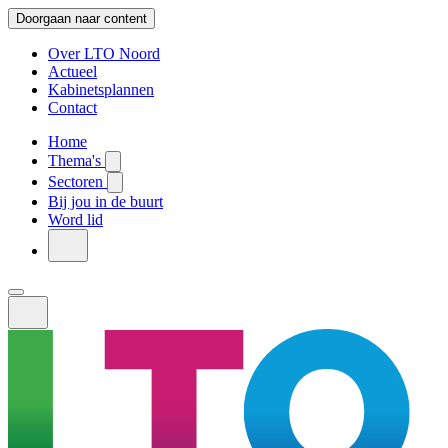
Doorgaan naar content
Over LTO Noord
Actueel
Kabinetsplannen
Contact
Home
Thema's
Sectoren
Bij jou in de buurt
Word lid