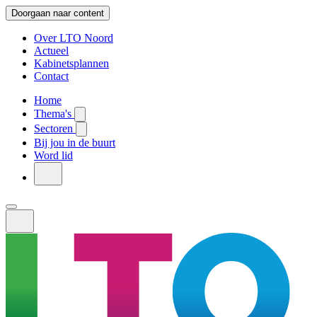
Doorgaan naar content
Over LTO Noord
Actueel
Kabinetsplannen
Contact
Home
Thema's
Sectoren
Bij jou in de buurt
Word lid