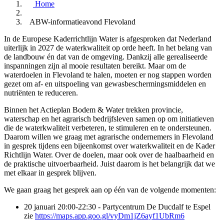
Home
ABW-informatieavond Flevoland
In de Europese Kaderrichtlijn Water is afgesproken dat Nederland
uiterlijk in 2027 de waterkwaliteit op orde heeft. In het belang van
de landbouw én dat van de omgeving. Dankzij alle gerealiseerde
inspanningen zijn al mooie resultaten bereikt. Maar om de
waterdoelen in Flevoland te halen, moeten er nog stappen worden
gezet om af- en uitspoeling van gewasbeschermingsmiddelen en
nutriënten te reduceren.
Binnen het Actieplan Bodem & Water trekken provincie,
waterschap en het agrarisch bedrijfsleven samen op om initiatieven
die de waterkwaliteit verbeteren, te stimuleren en te ondersteunen.
Daarom willen we graag met agrarische ondernemers in Flevoland
in gesprek tijdens een bijeenkomst over waterkwaliteit en de Kader
Richtlijn Water. Over de doelen, maar ook over de haalbaarheid en
de praktische uitvoerbaarheid. Juist daarom is het belangrijk dat we
met elkaar in gesprek blijven.
We gaan graag het gesprek aan op één van de volgende momenten:
20 januari 20:00-22:30 - Partycentrum De Ducdalf te Espel
zie
https://maps.app.goo.gl/vyDm1jZ6ayf1UbRm6