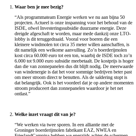
Waar ben je mee bezig?
“Als programmateam Energie werken we nu aan bijna 50
projecten. Actueel is onze inspanning voor het behoud van de
ISDE, ofwel Investeringssubsidie duurzame energie. Deze
dreigde afgeschaft te worden, maar mede dankzij onze LTO-
lobby is dit teruggedraaid. Vooral voor boeren die een
kleinere windmolen tot circa 35 meter willen aanschaffen, is
dit namelijk een welkome aanvulling. Zo’n boerderijmolen
kost circa 60.000 euro tot een ton, waarbij de ISDE toch zo’n
6.000 tot 9.000 euro subsidie meebetaalt. De kostprijs is hoger
dan die van zonnepanelen dus dit blijft nodig. De meerwaarde
van windenergie is dat het voor sommige bedrijven beter past
om meer stroom direct te benutten. Als de saldering stopt is
dat belangrijk. Ook is het voordeel dat je op andere momenten
stroom produceert dan zonnepanelen waardoor je het net
ontlast.”
Welke inzet vraagt dit van je?
“We werken via twee sporen. In een alliantie met de
Groninger boerderijmolen fabrikant EAZ, NWEA en
FrieslandCampina hebben we enerzijds achter de schermen