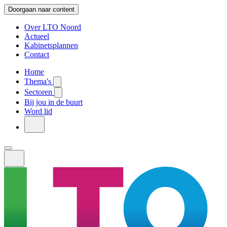
Doorgaan naar content
Over LTO Noord
Actueel
Kabinetsplannen
Contact
Home
Thema's
Sectoren
Bij jou in de buurt
Word lid