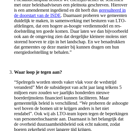
met onze beleidsadviseurs een pleitnota geschreven. Hierover
is een amendement ingediend en dit heeft dus
geresulteerd in
de doorstart van de ISDE
. Daarnaast proberen we gemeenten
duidelijk te maken, in samenwerking met besturen van LTO-
afdelingen, dat een hogere as-hoogte verdienmodel en res-
doelstelling ten goede komen. Daar laten we dan bijvoorbeeld
ook aan de omgeving zien dat dergelijke kleinere molens niet
storend hoeven te zijn in het landschap. En we benadrukken
dat gemeentes op deze manier bij kunnen dragen om hun
energiedoelstelling te behalen.”
Waar loop je tegen aan?
“Spelregels worden steeds vaker vlak voor de wedstrijd
veranderd” Met de subsidiepot van acht jaar lang telkens 5
miljoen euro zouden we jaarlijks honderden nieuwe
boerderijmolens financieel kunnen faciliteren. Maar
gemeentelijk beleid is verschillend. “We proberen de ashoogte
wel boven de bomen uit te krijgen anders is het niet
rendabel”. Ook wij als LTO-team lopen tegen de beperkingen
van personeelsschaarste aan. Daarnaast is het belangrijk dat
de overheid duurzaamheidsbeleid ook echt nakomt, zodat
boeren zekerheid over langere tijd krijgen.