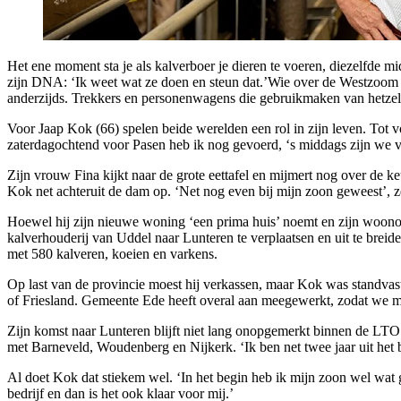
Het ene moment sta je als kalverboer je dieren te voeren, diezelfde 
zijn DNA: ‘Ik weet wat ze doen en steun dat.’Wie over de Westzoom in
anderzijds. Trekkers en personenwagens die gebruikmaken van hetzelfde
Voor Jaap Kok (66) spelen beide werelden een rol in zijn leven. Tot v
zaterdagochtend voor Pasen heb ik nog gevoerd, ‘s middags zijn we ve
Zijn vrouw Fina kijkt naar de grote eettafel en mijmert nog over de keuk
Kok net achteruit de dam op. ‘Net nog even bij mijn zoon geweest’, zeg
Hoewel hij zijn nieuwe woning ‘een prima huis’ noemt en zijn woonomge
kalverhouderij van Uddel naar Lunteren te verplaatsen en uit te breid
met 580 kalveren, koeien en varkens.
Op last van de provincie moest hij verkassen, maar Kok was standvasti
of Friesland. Gemeente Ede heeft overal aan meegewerkt, zodat we 
Zijn komst naar Lunteren blijft niet lang onopgemerkt binnen de LTO 
met Barneveld, Woudenberg en Nijkerk. ‘Ik ben net twee jaar uit het b
Al doet Kok dat stiekem wel. ‘In het begin heb ik mijn zoon wel wat ge
bedrijf en dan is het ook klaar voor mij.’