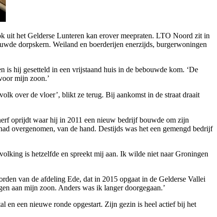
Kok uit het Gelderse Lunteren kan erover meepraten. LTO Noord zit in
ebouwde dorpskern. Weiland en boerderijen enerzijds, burgerwoningen
n is hij gesetteld in een vrijstaand huis in de bebouwde kom. ‘De
voor mijn zoon.’
volk over de vloer’, blikt ze terug. Bij aankomst in de straat draait
nerf oprijdt waar hij in 2011 een nieuw bedrijf bouwde om zijn
ers had overgenomen, van de hand. Destijds was het een gemengd bedrijf
volking is hetzelfde en spreekt mij aan. Ik wilde niet naar Groningen
rden van de afdeling Ede, dat in 2015 opgaat in de Gelderse Vallei
ragen aan mijn zoon. Anders was ik langer doorgegaan.’
l en een nieuwe ronde opgestart. Zijn gezin is heel actief bij het