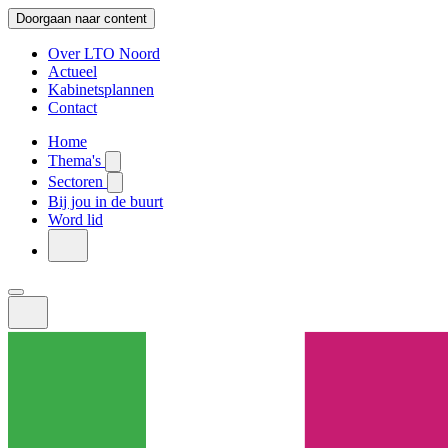
Doorgaan naar content
Over LTO Noord
Actueel
Kabinetsplannen
Contact
Home
Thema's
Sectoren
Bij jou in de buurt
Word lid