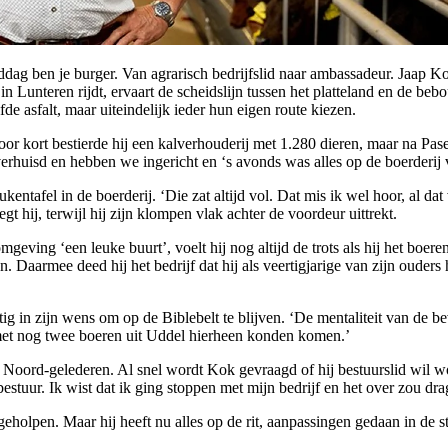
middag ben je burger. Van agrarisch bedrijfslid naar ambassadeur. Jaap 
 Lunteren rijdt, ervaart de scheidslijn tussen het platteland en de b
 asfalt, maar uiteindelijk ieder hun eigen route kiezen.
oor kort bestierde hij een kalverhouderij met 1.280 dieren, maar na Pase
rhuisd en hebben we ingericht en ‘s avonds was alles op de boerderij 
entafel in de boerderij. ‘Die zat altijd vol. Dat mis ik wel hoor, al dat 
t hij, terwijl hij zijn klompen vlak achter de voordeur uittrekt.
ving ‘een leuke buurt’, voelt hij nog altijd de trots als hij het boere
en. Daarmee deed hij het bedrijf dat hij als veertigjarige van zijn oud
g in zijn wens om op de Biblebelt te blijven. ‘De mentaliteit van de be
met nog twee boeren uit Uddel hierheen konden komen.’
Noord-gelederen. Al snel wordt Kok gevraagd of hij bestuurslid wil wo
estuur. Ik wist dat ik ging stoppen met mijn bedrijf en het over zou d
holpen. Maar hij heeft nu alles op de rit, aanpassingen gedaan in de sta