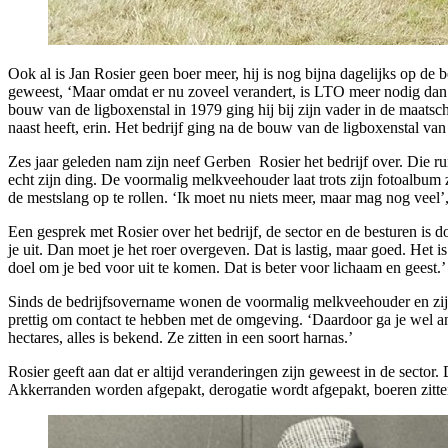
Ook al is Jan Rosier geen boer meer, hij is nog bijna dagelijks op de b
geweest, ‘Maar omdat er nu zoveel verandert, is LTO meer nodig dan oo
bouw van de ligboxenstal in 1979 ging hij bij zijn vader in de maats
naast heeft, erin. Het bedrijf ging na de bouw van de ligboxenstal va
Zes jaar geleden nam zijn neef Gerben Rosier het bedrijf over. Die run
echt zijn ding. De voormalig melkveehouder laat trots zijn fotoalbu
de mestslang op te rollen. ‘Ik moet nu niets meer, maar mag nog veel’, 
Een gesprek met Rosier over het bedrijf, de sector en de besturen is d
je uit. Dan moet je het roer overgeven. Dat is lastig, maar goed. Het i
doel om je bed voor uit te komen. Dat is beter voor lichaam en geest.’
Sinds de bedrijfsovername wonen de voormalig melkveehouder en zij
prettig om contact te hebben met de omgeving. ‘Daardoor ga je wel and
hectares, alles is bekend. Ze zitten in een soort harnas.’
Rosier geeft aan dat er altijd veranderingen zijn geweest in de sect
Akkerranden worden afgepakt, derogatie wordt afgepakt, boeren zitte