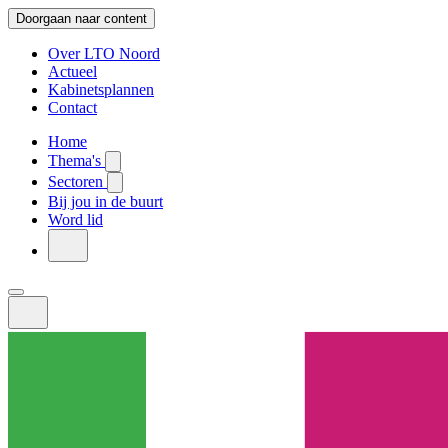
Doorgaan naar content
Over LTO Noord
Actueel
Kabinetsplannen
Contact
Home
Thema's
Sectoren
Bij jou in de buurt
Word lid