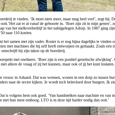
oerderij te vinden. ‘Ik moet niets meer, maar mag heel veel’, zegt hij. D
it.’Het zat er al vanaf de geboorte in. ‘Boer zijn zit in mijn genen’,
chap van het melkveebedrijf in het nabijgelegen Adorp. In 1987 ging zij
n 50 naar 110 koeien.
t het samen met zijn vader. Rosier is er nog bijna dagelijks te vinden o
m zien met machines die hij zelf heeft ontworpen en gemaakt. Zoals ee
omschrijft hij zijn taken op de boerderij.
oorspekt met oneliners. ‘Boer zijn is een positief genetische afwijking’
s niet alleen de vraag of zij het kunnen, maar ook of jij het kunt loslat
n vrouw in Aduard. Dat was wennen, wonen in een dorp zo tussen bure
ers naar de sector kijken. Je wordt toch beïnvloed door burgers. Ik zi
or. Dat is volgens hem ook goed. ‘Van handmelken naar machine en van m
n met hun mest omhoog. LTO is in deze tijd harder nodig dan ooit.’