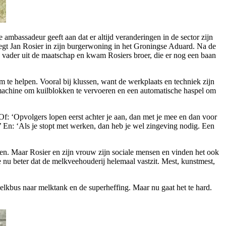
e ambassadeur geeft aan dat er altijd veranderingen in de sector zijn
 zegt Jan Rosier in zijn burgerwoning in het Groningse Aduard. Na de
n vader uit de maatschap en kwam Rosiers broer, die er nog een baan
m te helpen. Vooral bij klussen, want de werkplaats en techniek zijn
n machine om kuilblokken te vervoeren en een automatische haspel om
. Of: ‘Opvolgers lopen eerst achter je aan, dan met je mee en dan voor
en.’ En: ‘Als je stopt met werken, dan heb je wel zingeving nodig. Een
n. Maar Rosier en zijn vrouw zijn sociale mensen en vinden het ook
e nu beter dat de melkveehouderij helemaal vastzit. Mest, kunstmest,
elkbus naar melktank en de superheffing. Maar nu gaat het te hard.