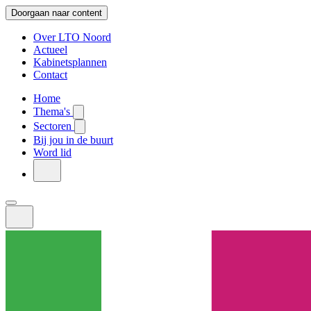
Doorgaan naar content
Over LTO Noord
Actueel
Kabinetsplannen
Contact
Home
Thema's
Sectoren
Bij jou in de buurt
Word lid