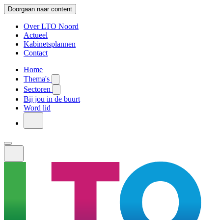
Doorgaan naar content
Over LTO Noord
Actueel
Kabinetsplannen
Contact
Home
Thema's
Sectoren
Bij jou in de buurt
Word lid