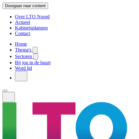
Doorgaan naar content
Over LTO Noord
Actueel
Kabinetsplannen
Contact
Home
Thema's
Sectoren
Bij jou in de buurt
Word lid