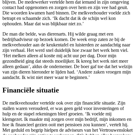
blijven. De medewerker vertelde hem dat iemand in zijn omgeving
contact had opgenomen en zorgen over hem en zijn vee had geuit.
Die woorden kwamen hard binnen. De melkveehouder voelde zich
betrapt en schaamde zich. ‘Ik dacht dat ik de schijn wel kon
ophouden. Maar dat was blijkbaar niet zo.’
De man die belde, was dierenarts. Hij wilde graag met een
bedrijfsadviseur op bezoek komen. De week erop zaten ze bij de
melkveehouder aan de keukentafel en luisterden ze aandachtig naar
zijn verhaal. Het werd snel duidelijk hoe zwaar het werk hem viel.
‘Het melken alleen al kostte mij acht uur per dag. Door mijn
gezondheid ging dat steeds moeilijker. Ik kreeg het werk niet meer
alleen gedaan’, aldus de ondernemer. De boer gaf toe dat het welzijn
van zijn dieren hieronder te lijden had. ‘Andere zaken vroegen mijn
aandacht. Ik wist niet meer waar te beginnen.’
Financiële situatie
De melkveehouder vertelde ook over zijn financiële situatie. Zijn
stallen waren verouderd, er was geen geld voor investeringen of
hulp en de stapel rekeningen bleef groeien. ‘Ik voelde mij
klemgezet. Ik maakte mij zorgen over mijn bedrijf, mijn inkomen en
hoe ik financieel gezien ooit met pensioen zou kunnen’, vertelt hij.
Met geduld en begrip hielpen de adviseurs van het Vertrouwensloket