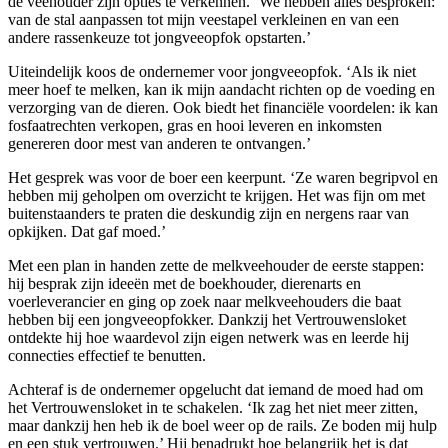
de veehouder zijn opties te verkennen. ‘We hebben alles besproken:
van de stal aanpassen tot mijn veestapel verkleinen en van een
andere rassenkeuze tot jongveeopfok opstarten.’
Uiteindelijk koos de ondernemer voor jongveeopfok. ‘Als ik niet
meer hoef te melken, kan ik mijn aandacht richten op de voeding en
verzorging van de dieren. Ook biedt het financiële voordelen: ik kan
fosfaatrechten verkopen, gras en hooi leveren en inkomsten
genereren door mest van anderen te ontvangen.’
Het gesprek was voor de boer een keerpunt. ‘Ze waren begripvol en
hebben mij geholpen om overzicht te krijgen. Het was fijn om met
buitenstaanders te praten die deskundig zijn en nergens raar van
opkijken. Dat gaf moed.’
Met een plan in handen zette de melkveehouder de eerste stappen:
hij besprak zijn ideeën met de boekhouder, dierenarts en
voerleverancier en ging op zoek naar melkveehouders die baat
hebben bij een jongveeopfokker. Dankzij het Vertrouwensloket
ontdekte hij hoe waardevol zijn eigen netwerk was en leerde hij
connecties effectief te benutten.
Achteraf is de ondernemer opgelucht dat iemand de moed had om
het Vertrouwensloket in te schakelen. ‘Ik zag het niet meer zitten,
maar dankzij hen heb ik de boel weer op de rails. Ze boden mij hulp
en een stuk vertrouwen.’ Hij benadrukt hoe belangrijk het is dat