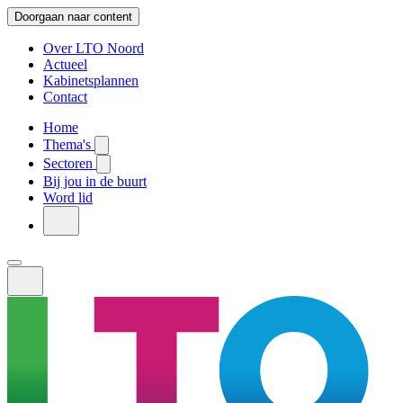
Doorgaan naar content
Over LTO Noord
Actueel
Kabinetsplannen
Contact
Home
Thema's
Sectoren
Bij jou in de buurt
Word lid