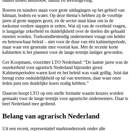
balans tussen landbouw, natuur en leefomgeving.
Boeren en tuinders staan voor grote uitdagingen op het gebied van
klimaat, bodem en water. Op deze thema’s hebben zij de voorbije
jaren al grote stappen gezet, en de sector staat klaar om in de
toekomst verdere stappen te zetten. Wat zij van de overheid vragen,
is langjarige zekerheid en duidelijkheid over de doelen die gehaald
moeten worden. Toekomstbestendig ondernemen vraagt om helder
en betrouwbaar beleid – niet voor de duur van één kabinetsperiode,
maar waar een generatie mee vooruit kan. Met de recente korte
kabinetten is het plannen voor de lange termijn lastiger geworden.
Ger Koopmans, voorzitter LTO Nederland: “De laatste jaren was de
onzekerheid voor agrarisch Nederland bijzonder groot.
Kabinetsperioden waren kort en het beleid was vaak grillig. Juist dat
brengt extra onduidelijkheid op tal van terreinen, daar waar onze
leden juist een duidelijke koers nodig hebben.”
Daarom hoopt LTO op een snelle formatie waarin keuzes worden
gemaakt voor de lange termijn voor agrarische ondernemers. Daar is
heel Nederland mee gediend.
Belang van agrarisch Nederland
Uit een recent, representatief marktonderzoek onder alle