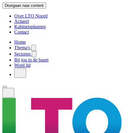
Doorgaan naar content
Over LTO Noord
Actueel
Kabinetsplannen
Contact
Home
Thema's
Sectoren
Bij jou in de buurt
Word lid