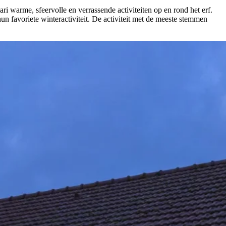
i warme, sfeervolle en verrassende activiteiten op en rond het erf.
un favoriete winteractiviteit. De activiteit met de meeste stemmen