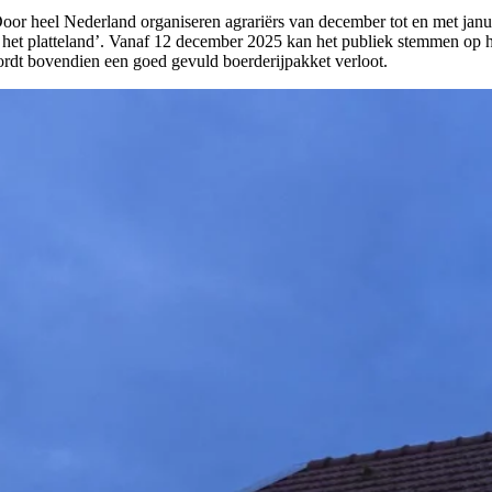
Door heel Nederland organiseren agrariërs van december tot en met januar
op het platteland’. Vanaf 12 december 2025 kan het publiek stemmen op h
ordt bovendien een goed gevuld boerderijpakket verloot.