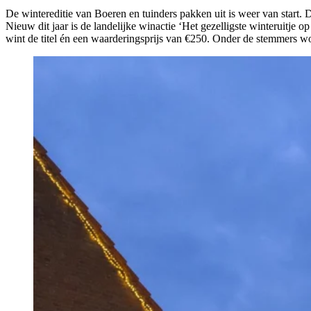
De wintereditie van Boeren en tuinders pakken uit is weer van start. 
Nieuw dit jaar is de landelijke winactie ‘Het gezelligste winteruitje 
wint de titel én een waarderingsprijs van €250. Onder de stemmers w