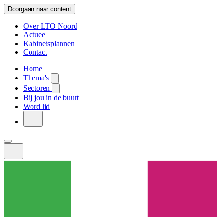
Doorgaan naar content
Over LTO Noord
Actueel
Kabinetsplannen
Contact
Home
Thema's
Sectoren
Bij jou in de buurt
Word lid