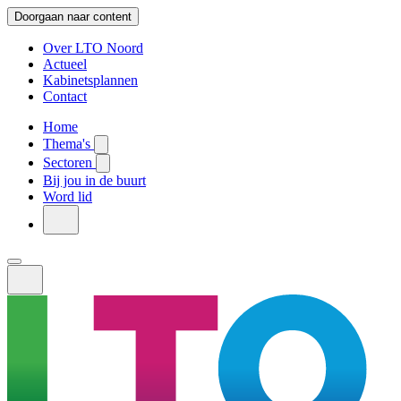
Doorgaan naar content
Over LTO Noord
Actueel
Kabinetsplannen
Contact
Home
Thema's
Sectoren
Bij jou in de buurt
Word lid