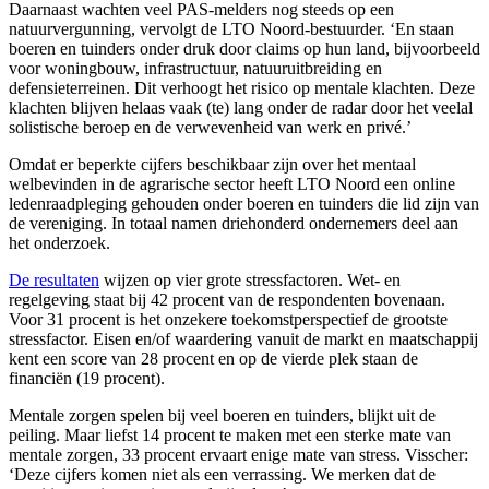
Daarnaast wachten veel PAS-melders nog steeds op een
natuurvergunning, vervolgt de LTO Noord-bestuurder. ‘En staan
boeren en tuinders onder druk door claims op hun land, bijvoorbeeld
voor woningbouw, infrastructuur, natuuruitbreiding en
defensieterreinen. Dit verhoogt het risico op mentale klachten. Deze
klachten blijven helaas vaak (te) lang onder de radar door het veelal
solistische beroep en de verwevenheid van werk en privé.’
Omdat er beperkte cijfers beschikbaar zijn over het mentaal
welbevinden in de agrarische sector heeft LTO Noord een online
ledenraadpleging gehouden onder boeren en tuinders die lid zijn van
de vereniging. In totaal namen driehonderd ondernemers deel aan
het onderzoek.
De resultaten
wijzen op vier grote stressfactoren. Wet- en
regelgeving staat bij 42 procent van de respondenten bovenaan.
Voor 31 procent is het onzekere toekomstperspectief de grootste
stressfactor. Eisen en/of waardering vanuit de markt en maatschappij
kent een score van 28 procent en op de vierde plek staan de
financiën (19 procent).
Mentale zorgen spelen bij veel boeren en tuinders, blijkt uit de
peiling. Maar liefst 14 procent te maken met een sterke mate van
mentale zorgen, 33 procent ervaart enige mate van stress. Visscher:
‘Deze cijfers komen niet als een verrassing. We merken dat de