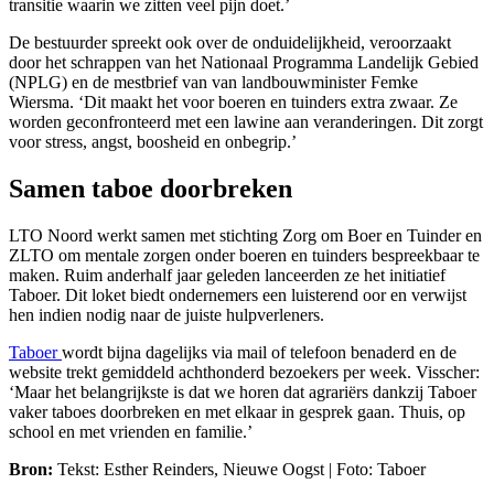
transitie waarin we zitten veel pijn doet.’
De bestuurder spreekt ook over de onduidelijkheid, veroorzaakt
door het schrappen van het Nationaal Programma Landelijk Gebied
(NPLG) en de mestbrief van van landbouwminister Femke
Wiersma. ‘Dit maakt het voor boeren en tuinders extra zwaar. Ze
worden geconfronteerd met een lawine aan veranderingen. Dit zorgt
voor stress, angst, boosheid en onbegrip.’
Samen taboe doorbreken
LTO Noord werkt samen met stichting Zorg om Boer en Tuinder en
ZLTO om mentale zorgen onder boeren en tuinders bespreekbaar te
maken. Ruim anderhalf jaar geleden lanceerden ze het initiatief
Taboer. Dit loket biedt ondernemers een luisterend oor en verwijst
hen indien nodig naar de juiste hulpverleners.
Taboer
wordt bijna dagelijks via mail of telefoon benaderd en de
website trekt gemiddeld achthonderd bezoekers per week. Visscher:
‘Maar het belangrijkste is dat we horen dat agrariërs dankzij Taboer
vaker taboes doorbreken en met elkaar in gesprek gaan. Thuis, op
school en met vrienden en familie.’
Bron:
Tekst: Esther Reinders, Nieuwe Oogst | Foto: Taboer