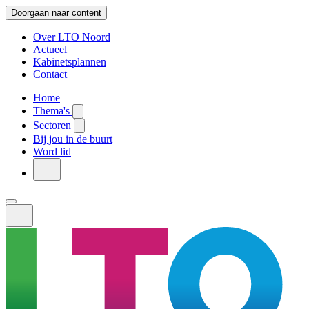
Doorgaan naar content
Over LTO Noord
Actueel
Kabinetsplannen
Contact
Home
Thema's
Sectoren
Bij jou in de buurt
Word lid