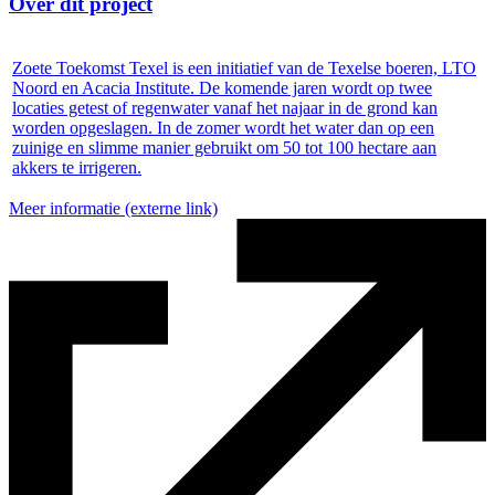
Over dit project
Zoete Toekomst Texel is een initiatief van de Texelse boeren, LTO
Noord en Acacia Institute. De komende jaren wordt op twee
locaties getest of regenwater vanaf het najaar in de grond kan
worden opgeslagen. In de zomer wordt het water dan op een
zuinige en slimme manier gebruikt om 50 tot 100 hectare aan
akkers te irrigeren.
Meer informatie
(externe link)