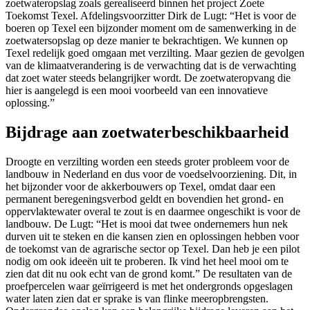
zoetwateropslag zoals gerealiseerd binnen het project Zoete
Toekomst Texel. Afdelingsvoorzitter Dirk de Lugt: “Het is voor de
boeren op Texel een bijzonder moment om de samenwerking in de
zoetwatersopslag op deze manier te bekrachtigen. We kunnen op
Texel redelijk goed omgaan met verzilting. Maar gezien de gevolgen
van de klimaatverandering is de verwachting dat is de verwachting
dat zoet water steeds belangrijker wordt. De zoetwateropvang die
hier is aangelegd is een mooi voorbeeld van een innovatieve
oplossing.”
Bijdrage aan zoetwaterbeschikbaarheid
Droogte en verzilting worden een steeds groter probleem voor de
landbouw in Nederland en dus voor de voedselvoorziening. Dit, in
het bijzonder voor de akkerbouwers op Texel, omdat daar een
permanent beregeningsverbod geldt en bovendien het grond- en
oppervlaktewater overal te zout is en daarmee ongeschikt is voor de
landbouw. De Lugt: “Het is mooi dat twee ondernemers hun nek
durven uit te steken en die kansen zien en oplossingen hebben voor
de toekomst van de agrarische sector op Texel. Dan heb je een pilot
nodig om ook ideeën uit te proberen. Ik vind het heel mooi om te
zien dat dit nu ook echt van de grond komt.” De resultaten van de
proefpercelen waar geïrrigeerd is met het ondergronds opgeslagen
water laten zien dat er sprake is van flinke meeropbrengsten.