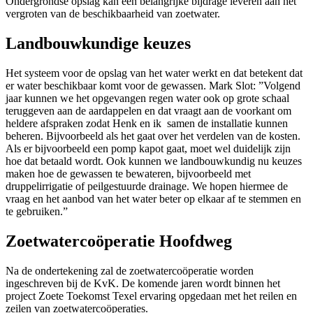
Ondergrondse opslag kan een belangrijke bijdrage leveren aan het
vergroten van de beschikbaarheid van zoetwater.
Landbouwkundige keuzes
Het systeem voor de opslag van het water werkt en dat betekent dat
er water beschikbaar komt voor de gewassen. Mark Slot: ”Volgend
jaar kunnen we het opgevangen regen water ook op grote schaal
teruggeven aan de aardappelen en dat vraagt aan de voorkant om
heldere afspraken zodat Henk en ik samen de installatie kunnen
beheren. Bijvoorbeeld als het gaat over het verdelen van de kosten.
Als er bijvoorbeeld een pomp kapot gaat, moet wel duidelijk zijn
hoe dat betaald wordt. Ook kunnen we landbouwkundig nu keuzes
maken hoe de gewassen te bewateren, bijvoorbeeld met
druppelirrigatie of peilgestuurde drainage. We hopen hiermee de
vraag en het aanbod van het water beter op elkaar af te stemmen en
te gebruiken.”
Zoetwatercoöperatie Hoofdweg
Na de ondertekening zal de zoetwatercoöperatie worden
ingeschreven bij de KvK. De komende jaren wordt binnen het
project Zoete Toekomst Texel ervaring opgedaan met het reilen en
zeilen van zoetwatercoöperaties.