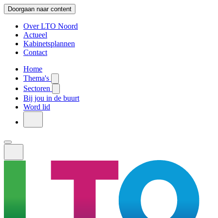
Doorgaan naar content
Over LTO Noord
Actueel
Kabinetsplannen
Contact
Home
Thema's
Sectoren
Bij jou in de buurt
Word lid