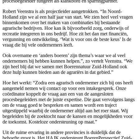
procesbegeleider fungeert als klankbord en sparringpartner.
Robert Veenstra is als projectleider aangetrokken. “In Noord-
Holland zijn we al een half jaar van start. We zien heel veel vragen
binnenkomen over het maken van combinaties bij bestaande
agrarische bedrijven. Hoe kan ik bijvoorbeeld zorg, onderwijs of
recreatie integreren in ons bedrijf. Hoe zit het dan met financiën,
vergunning en ontwikkeling. ‘Wat is voor ons de beste keus’ Is de
vraag die bij vele ondernemers leeft.
Ook overname en ‘anders boeren’ zijn thema’s waar we al veel
ondernemers bij hebben kunnen helpen.”, zo vertelt Veenstra. “We
zijn heel blij dat we samen met Boerennatuur Zuid-Holland ook
deze hulp kunnen bieden aan de agrariërs in dat gebied.”
Hoe het werkt: “Zodra een agrarisch ondernemer zich bij ons heeft
aangemeld nemen wij contact op voor een intakegesprek. Onze
coördinator koppelt de vraag aan een van de aangesloten
procesbegeleiders met de juiste expertise. Die gaat vervolgens langs
om de vraag goed te bespreken en samen wordt een traject
uitgestippeld waarbij de ondernemer altijd aan het roer staat. Wij
begeleiden bij de zoektocht naar de kansen en mogelijkheden voor
de toekomst. Kosteloze ondersteuning op maat.”
Uit de ruime ervaring in andere provincies is duidelijk dat de
behoefte groot is. Het HAJK ondersteunt BoerenPerspectief Zuid-