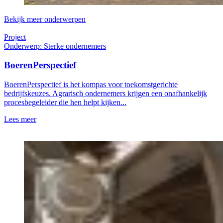
Bekijk meer onderwerpen
Project
Onderwerp: Sterke ondernemers
BoerenPerspectief
BoerenPerspectief is het kompas voor toekomstgerichte
bedrijfskeuzes. Agrarisch ondernemers krijgen een onafhankelijk
procesbegeleider die hen helpt kijken...
Lees meer