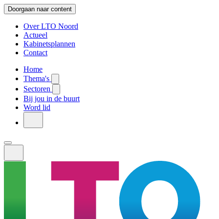
Doorgaan naar content
Over LTO Noord
Actueel
Kabinetsplannen
Contact
Home
Thema's
Sectoren
Bij jou in de buurt
Word lid