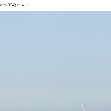
ouwers-BBQ én wijn.