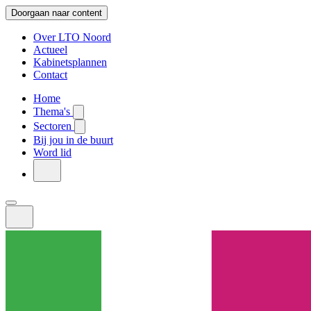
Doorgaan naar content
Over LTO Noord
Actueel
Kabinetsplannen
Contact
Home
Thema's
Sectoren
Bij jou in de buurt
Word lid