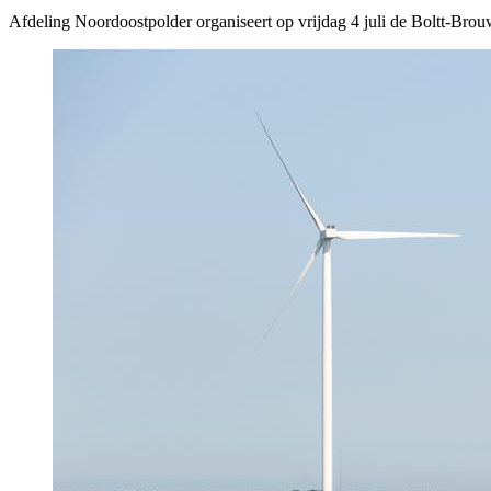
Afdeling Noordoostpolder organiseert op vrijdag 4 juli de Boltt-Br