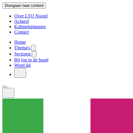
Doorgaan naar content
Over LTO Noord
Actueel
Kabinetsplannen
Contact
Home
Thema's
Sectoren
Bij jou in de buurt
Word lid