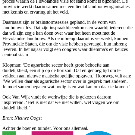
proces waarin de Flevolandse visie tot stand komt is bijzonder. De
provincie werkt daarin samen met een tiental landbouworganisaties
met kennis en ervaring uit het veld.
Daarnaast zijn er brainstormsessies gepland, in de vorm van
landbouwcafés. Dat zijn inspraakbijeenkomsten waarbij iedereen die
dat wil zijn zegje kan doen over waar het heen moet met de
Flevolandse landbouw. Als de inbreng daaruit is verwerkt, kunnen
Provinciale Staten, die om de visie hebben gevraagd, hun inbreng
leveren. In het najaar volgt een congres waar dilemma’s en keuzes
centraal staan.
Klopman: ‘De agrarische sector heeft grote behoefte aan
duidelijkheid, een stip op de horizon. Dat en genoeg tijd om te
voldoen aan nieuwe maatschappelijke opgaven.’ Hoorweg vult aan:
‘We willen daar als agrarische sector over in gesprek met anderen.
Je moet samen bepalen wat nodig is en wat kan om daar te komen.’
Ook Van Wijk vindt de werkwijze die is gekozen daarom
inspirerend. ‘Het is niet dat we niet willen, wel vragen we om
duidelijkheid.’
Bron: Nieuwe Oogst
Achter de boer en tuinder. Voor ons allemaal.