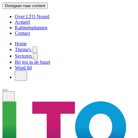
Doorgaan naar content
Over LTO Noord
Actueel
Kabinetsplannen
Contact
Home
Thema's
Sectoren
Bij jou in de buurt
Word lid