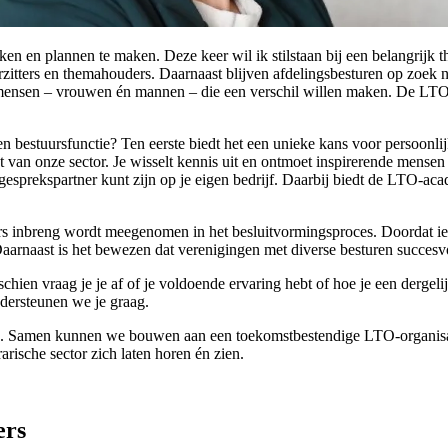
jken en plannen te maken. Deze keer wil ik stilstaan bij een belangrij
orzitters en themahouders. Daarnaast blijven afdelingsbesturen op zoek 
r mensen – vrouwen én mannen – die een verschil willen maken. De LTO
en bestuursfunctie? Ten eerste biedt het een unieke kans voor persoonl
van onze sector. Je wisselt kennis uit en ontmoet inspirerende mensen b
 gesprekspartner kunt zijn op je eigen bedrijf. Daarbij biedt de LTO-ac
ders inbreng wordt meegenomen in het besluitvormingsproces. Doordat ied
arnaast is het bewezen dat verenigingen met diverse besturen succesvol
chien vraag je je af of je voldoende ervaring hebt of hoe je een dergeli
ndersteunen we je graag.
en. Samen kunnen we bouwen aan een toekomstbestendige LTO-organisati
rische sector zich laten horen én zien.
ers