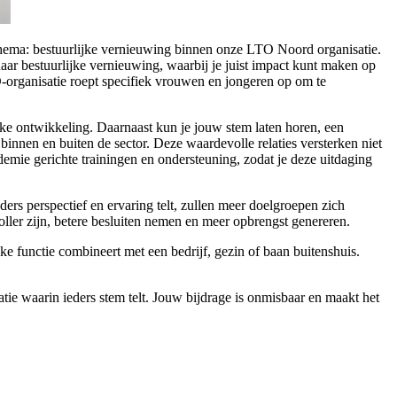
k thema: bestuurlijke vernieuwing binnen onze LTO Noord organisatie.
naar bestuurlijke vernieuwing, waarbij je juist impact kunt maken op
-organisatie roept specifiek vrouwen en jongeren op om te
ijke ontwikkeling. Daarnaast kun je jouw stem laten horen, een
innen en buiten de sector. Deze waardevolle relaties versterken niet
ademie gerichte trainingen en ondersteuning, zodat je deze uitdaging
ers perspectief en ervaring telt, zullen meer doelgroepen zich
ler zijn, betere besluiten nemen en meer opbrengst genereren.
jke functie combineert met een bedrijf, gezin of baan buitenshuis.
e waarin ieders stem telt. Jouw bijdrage is onmisbaar en maakt het