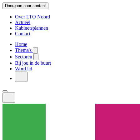
Doorgaan naar content
Over LTO Noord
Actueel
Kabinetsplannen
Contact
Home
Thema's
Sectoren
Bij jou in de buurt
Word lid