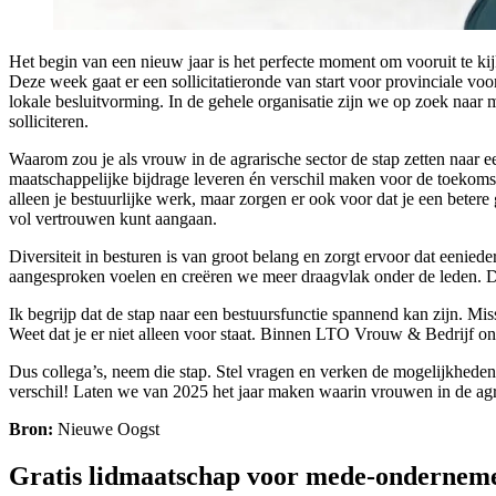
Het begin van een nieuw jaar is het perfecte moment om vooruit te ki
Deze week gaat er een sollicitatieronde van start voor provinciale vo
lokale besluitvorming. In de gehele organisatie zijn we op zoek naa
solliciteren.
Waarom zou je als vrouw in de agrarische sector de stap zetten naar e
maatschappelijke bijdrage leveren én verschil maken voor de toekomst 
alleen je bestuurlijke werk, maar zorgen er ook voor dat je een betere
vol vertrouwen kunt aangaan.
Diversiteit in besturen is van groot belang en zorgt ervoor dat eenie
aangesproken voelen en creëren we meer draagvlak onder de leden. Da
Ik begrijp dat de stap naar een bestuursfunctie spannend kan zijn. Miss
Weet dat je er niet alleen voor staat. Binnen LTO Vrouw & Bedrijf o
Dus collega’s, neem die stap. Stel vragen en verken de mogelijkhed
verschil! Laten we van 2025 het jaar maken waarin vrouwen in de agra
Bron:
Nieuwe Oogst
Gratis lidmaatschap voor mede-ondernem