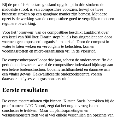
Bij de proef is 6 hectare grasland opgeknipt in drie stroken: de
middelste strook is van compostthee voorzien, terwijl de twee
buitenste stroken op een gangbare manier zijn bemest. Met deze
opzet is de werking van de compostthee goed te vergelijken met een
reguliere bewerking.
Voor het ‘brouwen’ van de compostthee beschikt Lankhorst over
een ketel van 800 liter. Daarin stopt hij als basisingrediënt een door
wormen gecomposteerd organisch materiaal. Door de compost in
water te laten weken en vervolgens te beluchten, komen
voedingsstoffen en micro-organismen vrij in de vloeistof.
De composttheeproef loopt drie jaar, schetst de ondernemer: ‘In die
periode onderzoeken we of de compostthee inderdaad bijdraagt aan
een betere bodemstructuur, bodemvruchtbaarheid en daarmee aan
een vitaler gewas. Gekwalificeerde onderzoekscentra voeren
daarvoor analyses van grasmonsters uit.’
Eerste resultaten
De eerste meetresultaten zijn binnen. Kirsten Snels, betrokken bij de
proef namens LTO Noord, zegt dat het nog te vroeg is om
conclusies te trekken. ‘Maar uit plantsapmetingen en
versgrasmonsters zien we al wel enkele verschillen ten opzichte van