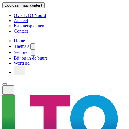
Doorgaan naar content
Over LTO Noord
Actueel
Kabinetsplannen
Contact
Home
Thema's
Sectoren
Bij jou in de buurt
Word lid