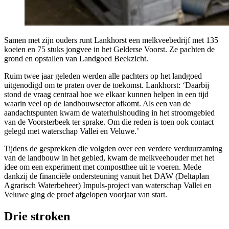
Samen met zijn ouders runt Lankhorst een melkveebedrijf met 135
koeien en 75 stuks jongvee in het Gelderse Voorst. Ze pachten de
grond en opstallen van Landgoed Beekzicht.
Ruim twee jaar geleden werden alle pachters op het landgoed
uitgenodigd om te praten over de toekomst. Lankhorst: ‘Daarbij
stond de vraag centraal hoe we elkaar kunnen helpen in een tijd
waarin veel op de landbouwsector afkomt. Als een van de
aandachtspunten kwam de waterhuishouding in het stroomgebied
van de Voorsterbeek ter sprake. Om die reden is toen ook contact
gelegd met waterschap Vallei en Veluwe.’
Tijdens de gesprekken die volgden over een verdere verduurzaming
van de landbouw in het gebied, kwam de melkveehouder met het
idee om een experiment met compostthee uit te voeren. Mede
dankzij de financiële ondersteuning vanuit het DAW (Deltaplan
Agrarisch Waterbeheer) Impuls-project van waterschap Vallei en
Veluwe ging de proef afgelopen voorjaar van start.
Drie stroken