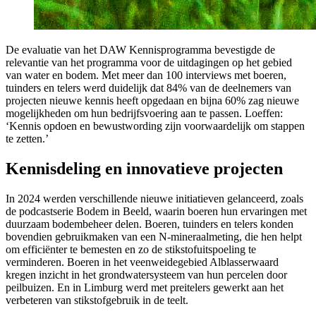
De evaluatie van het DAW Kennisprogramma bevestigde de
relevantie van het programma voor de uitdagingen op het gebied
van water en bodem. Met meer dan 100 interviews met boeren,
tuinders en telers werd duidelijk dat 84% van de deelnemers van
projecten nieuwe kennis heeft opgedaan en bijna 60% zag nieuwe
mogelijkheden om hun bedrijfsvoering aan te passen. Loeffen:
‘Kennis opdoen en bewustwording zijn voorwaardelijk om stappen
te zetten.’
Kennisdeling en innovatieve projecten
In 2024 werden verschillende nieuwe initiatieven gelanceerd, zoals
de podcastserie Bodem in Beeld, waarin boeren hun ervaringen met
duurzaam bodembeheer delen. Boeren, tuinders en telers konden
bovendien gebruikmaken van een N-mineraalmeting, die hen helpt
om efficiënter te bemesten en zo de stikstofuitspoeling te
verminderen. Boeren in het veenweidegebied Alblasserwaard
kregen inzicht in het grondwatersysteem van hun percelen door
peilbuizen. En in Limburg werd met preitelers gewerkt aan het
verbeteren van stikstofgebruik in de teelt.