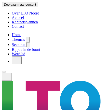
Doorgaan naar content
Over LTO Noord
Actueel
Kabinetsplannen
Contact
Home
Thema's
Sectoren
Bij jou in de buurt
Word lid