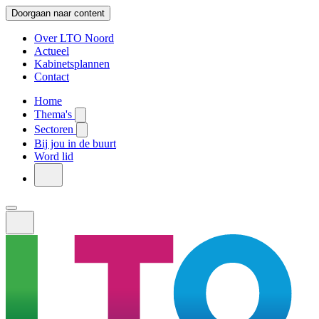
Doorgaan naar content
Over LTO Noord
Actueel
Kabinetsplannen
Contact
Home
Thema's
Sectoren
Bij jou in de buurt
Word lid