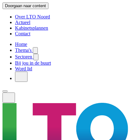
Doorgaan naar content
Over LTO Noord
Actueel
Kabinetsplannen
Contact
Home
Thema's
Sectoren
Bij jou in de buurt
Word lid