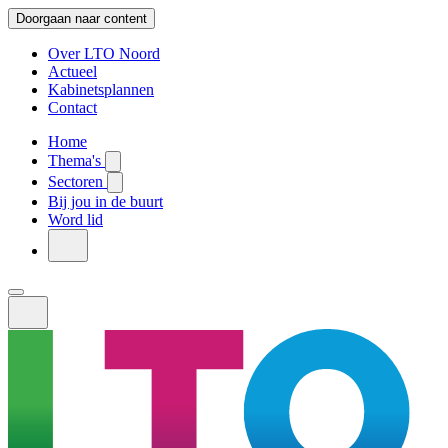
Doorgaan naar content
Over LTO Noord
Actueel
Kabinetsplannen
Contact
Home
Thema's
Sectoren
Bij jou in de buurt
Word lid