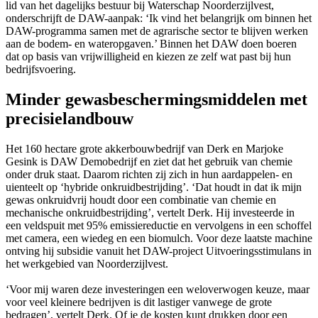
lid van het dagelijks bestuur bij Waterschap Noorderzijlvest,
onderschrijft de DAW-aanpak: ‘Ik vind het belangrijk om binnen het
DAW-programma samen met de agrarische sector te blijven werken
aan de bodem- en wateropgaven.’ Binnen het DAW doen boeren
dat op basis van vrijwilligheid en kiezen ze zelf wat past bij hun
bedrijfsvoering.
Minder gewasbeschermingsmiddelen met
precisielandbouw
Het 160 hectare grote akkerbouwbedrijf van Derk en Marjoke
Gesink is DAW Demobedrijf en ziet dat het gebruik van chemie
onder druk staat. Daarom richten zij zich in hun aardappelen- en
uienteelt op ‘hybride onkruidbestrijding’. ‘Dat houdt in dat ik mijn
gewas onkruidvrij houdt door een combinatie van chemie en
mechanische onkruidbestrijding’, vertelt Derk. Hij investeerde in
een veldspuit met 95% emissiereductie en vervolgens in een schoffel
met camera, een wiedeg en een biomulch. Voor deze laatste machine
ontving hij subsidie vanuit het DAW-project Uitvoeringsstimulans in
het werkgebied van Noorderzijlvest.
‘Voor mij waren deze investeringen een weloverwogen keuze, maar
voor veel kleinere bedrijven is dit lastiger vanwege de grote
bedragen’, vertelt Derk. Of je de kosten kunt drukken door een