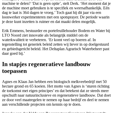
machine te delen? ‘Dat is geen optie’, stelt Derk. ‘Het moment dat je
de machine moet gebruiken is te specifiek en weersafhankelijk. Eén
dag te laat is 364 dagen te vroeg.’ Toch gaat hij dit jaar via een
loonwerker experimenteren met een spotsprayer. De periode waarin
je deze kunt inzetten is ruimer en dat maakt delen mogelijk.
Erik Emmens, bestuurder en portefeuillehouder Bodem en Water bij
LTO Noord ziet innovatie als belangrijk middel om de
waterkwaliteit te verbeteren. ‘Er komt veel op boeren af. In
tegenstelling tot generiek beleid zetten wij liever in op doelgestuurd
en gebiedsgericht beleid. Het Deltaplan Agrarisch Waterbeheer past
daar goed bij.’
In stapjes regeneratieve landbouw
toepassen
Agnes en Klaas Jan hebben een biologisch melkveebedrijf met 50
hectare grond en 65 koeien. Het motto van Agnes is ‘sturen richting
de toekomst met eigen principes’ en dat betekent dat ze steeds meer
opschuift naar natuurinclusieve en regeneratieve landbouw. Dat doet
ze door veel maatregelen te nemen op haar bedrijf en deel te nemen
aan verschillende projecten om kennis op te doen.