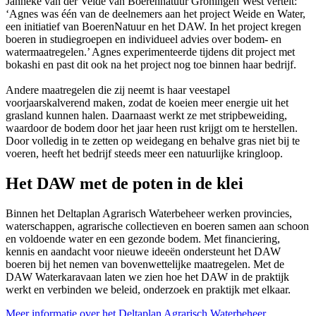
Janneke van der Velde van Boerennatuur Groningen West vertelt:
‘Agnes was één van de deelnemers aan het project Weide en Water,
een initiatief van BoerenNatuur en het DAW. In het project kregen
boeren in studiegroepen en individueel advies over bodem- en
watermaatregelen.’ Agnes experimenteerde tijdens dit project met
bokashi en past dit ook na het project nog toe binnen haar bedrijf.
Andere maatregelen die zij neemt is haar veestapel
voorjaarskalverend maken, zodat de koeien meer energie uit het
grasland kunnen halen. Daarnaast werkt ze met stripbeweiding,
waardoor de bodem door het jaar heen rust krijgt om te herstellen.
Door volledig in te zetten op weidegang en behalve gras niet bij te
voeren, heeft het bedrijf steeds meer een natuurlijke kringloop.
Het DAW met de poten in de klei
Binnen het Deltaplan Agrarisch Waterbeheer werken provincies,
waterschappen, agrarische collectieven en boeren samen aan schoon
en voldoende water en een gezonde bodem. Met financiering,
kennis en aandacht voor nieuwe ideeën ondersteunt het DAW
boeren bij het nemen van bovenwettelijke maatregelen. Met de
DAW Waterkaravaan laten we zien hoe het DAW in de praktijk
werkt en verbinden we beleid, onderzoek en praktijk met elkaar.
Meer informatie over het Deltaplan Agrarisch Waterbeheer