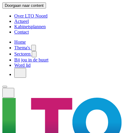
Doorgaan naar content
Over LTO Noord
Actueel
Kabinetsplannen
Contact
Home
Thema's
Sectoren
Bij jou in de buurt
Word lid