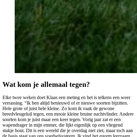
Wat kom je allemaal tegen?
Elke twee weken doet Klaas een meting en het is telkens een weer
verrassing. “Ik ben altijd benieuwd of er nieuwe soorten bijzitten.
Hele grote of juist hele kleine. Zo kom ik vaak de gewone
breedvleugeluil tegen, een mooie kleine bruine nachtvlinder. Andere
soorten kom je juist maar een keer tegen. Vorig jaar zat er een
wapendrager in mijn emmer, die lijkt eigenlijk op een vliegend
stukje hout. Dit is een wereld die je overdag niet ziet, maar toch aan
de basis staat van ons voedselsysteem. Ik vind het enorm leerzaam,