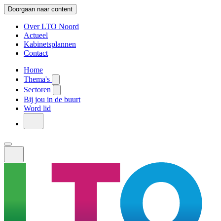
Doorgaan naar content
Over LTO Noord
Actueel
Kabinetsplannen
Contact
Home
Thema's
Sectoren
Bij jou in de buurt
Word lid