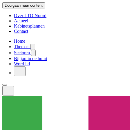
Doorgaan naar content
Over LTO Noord
Actueel
Kabinetsplannen
Contact
Home
Thema's
Sectoren
Bij jou in de buurt
Word lid