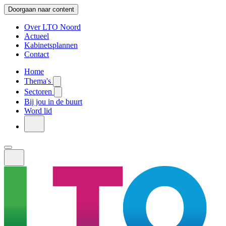
Doorgaan naar content
Over LTO Noord
Actueel
Kabinetsplannen
Contact
Home
Thema's
Sectoren
Bij jou in de buurt
Word lid