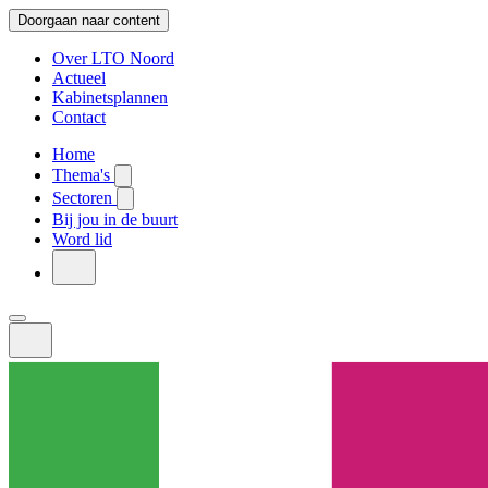
Doorgaan naar content
Over LTO Noord
Actueel
Kabinetsplannen
Contact
Home
Thema's
Sectoren
Bij jou in de buurt
Word lid