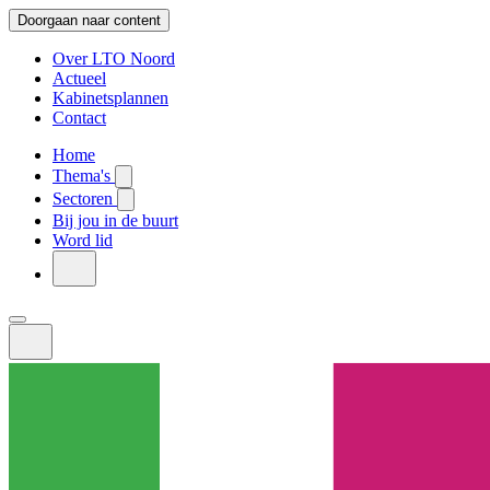
Doorgaan naar content
Over LTO Noord
Actueel
Kabinetsplannen
Contact
Home
Thema's
Sectoren
Bij jou in de buurt
Word lid