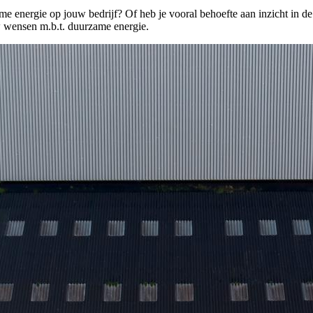
ame energie op jouw bedrijf? Of heb je vooral behoefte aan inzicht in d
 wensen m.b.t. duurzame energie.