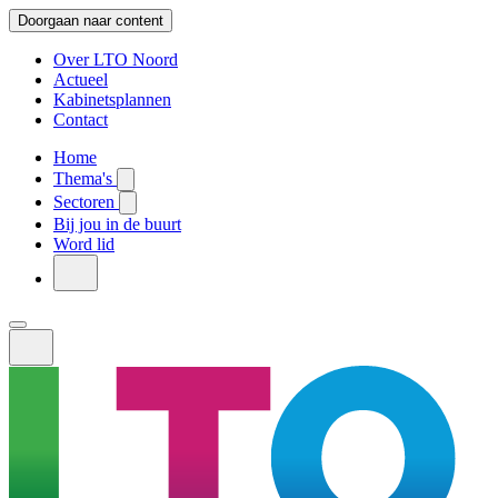
Doorgaan naar content
Over LTO Noord
Actueel
Kabinetsplannen
Contact
Home
Thema's
Sectoren
Bij jou in de buurt
Word lid