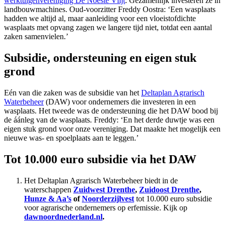
werktuigenvereniging De Noeste Vlijt
. Gezamenlijk investeren ze in
landbouwmachines. Oud-voorzitter Freddy Oostra: ‘Een wasplaats
hadden we altijd al, maar aanleiding voor een vloeistofdichte
wasplaats met opvang zagen we langere tijd niet, totdat een aantal
zaken samenvielen.’
Subsidie, ondersteuning en eigen stuk
grond
Eén van die zaken was de subsidie van het
Deltaplan Agrarisch
Waterbeheer
(DAW) voor ondernemers die investeren in een
wasplaats. Het tweede was de ondersteuning die het DAW bood bij
de áánleg van de wasplaats. Freddy: ‘En het derde duwtje was een
eigen stuk grond voor onze vereniging. Dat maakte het mogelijk een
nieuwe was- en spoelplaats aan te leggen.’
Tot 10.000 euro subsidie via het DAW
Het Deltaplan Agrarisch Waterbeheer biedt in de
waterschappen
Zuidwest Drenthe
,
Zuidoost Drenthe
,
Hunze & Aa’s
of
Noorderzijlvest
tot 10.000 euro subsidie
voor agrarische ondernemers op erfemissie. Kijk op
dawnoordnederland.nl
.