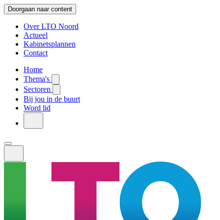
Doorgaan naar content
Over LTO Noord
Actueel
Kabinetsplannen
Contact
Home
Thema's
Sectoren
Bij jou in de buurt
Word lid