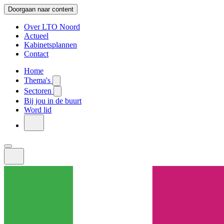
Doorgaan naar content
Over LTO Noord
Actueel
Kabinetsplannen
Contact
Home
Thema's
Sectoren
Bij jou in de buurt
Word lid