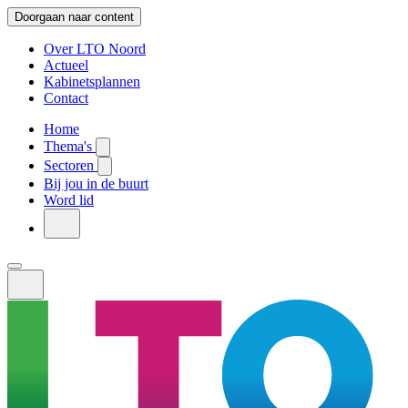
Doorgaan naar content
Over LTO Noord
Actueel
Kabinetsplannen
Contact
Home
Thema's
Sectoren
Bij jou in de buurt
Word lid