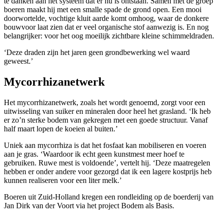
te danken aan het systeem dat er nu is ontstaan. Samen met de groep
boeren maakt hij met een smalle spade de grond open. Een mooi
doorwortelde, vochtige kluit aarde komt omhoog, waar de donkere
bouwvoor laat zien dat er veel organische stof aanwezig is. En nog
belangrijker: voor het oog moeilijk zichtbare kleine schimmeldraden.
‘Deze draden zijn het jaren geen grondbewerking wel waard
geweest.’
Mycorrhizanetwerk
Het mycorrhizanetwerk, zoals het wordt genoemd, zorgt voor een
uitwisseling van suiker en mineralen door heel het grasland. ‘Ik heb
er zo’n sterke bodem van gekregen met een goede structuur. Vanaf
half maart lopen de koeien al buiten.’
Uniek aan mycorrhiza is dat het fosfaat kan mobiliseren en voeren
aan je gras. ‘Waardoor ik echt geen kunstmest meer hoef te
gebruiken. Ruwe mest is voldoende’, vertelt hij. ‘Deze maatregelen
hebben er onder andere voor gezorgd dat ik een lagere kostprijs heb
kunnen realiseren voor een liter melk.’
Boeren uit Zuid-Holland kregen een rondleiding op de boerderij van
Jan Dirk van der Voort via het project Bodem als Basis.