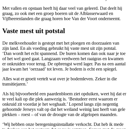
Met vallen en opstaan heeft hij daar veel van geleerd. Dat deelt hij
graag, zo ook met een groep boeren uit de Alblasserwaard en
Vijfheerenlanden die graag horen hoe Van der Voort onderneemt.
Vaste mest uit potstal
De melkveehouder is gestopt met het ploegen en doorzaaien van
zijn land. En als voeding gebruikt hij vaste mest uit zijn potstal.
‘Dan wordt het echt spannend. De buren komen dan ook naar je toe
of het wel goed gaat. Langzaam verdween het raaigras en kwamen
er onkruiden voor terug. De opbrengst werd lager. Pas na een aantal
jaar kwam het ‘oerzaad’ tot leven. Je bodem is echt een spiegel.
Alles wat er groeit vertelt wat over je bodemleven. Zeker in die
transitiejaren.’
Als hij bijvoorbeeld een paardenbloem ziet opduiken, weet hij dat er
te veel kali op die plek aanwezig is. ‘Bestudeer eerst waarom er
onkruid zit voordat je het weghaalt.’ Lopend langs zijn negentig
gehoornde Jerseys valt op dat het weiland weinig last heeft van gele
plekken – roest – of van de droogte van de afgelopen maanden.
‘Wij hebben onze beregeningsinstallatie verkocht. Dat heb ik mede