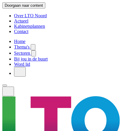
Doorgaan naar content
Over LTO Noord
Actueel
Kabinetsplannen
Contact
Home
Thema's
Sectoren
Bij jou in de buurt
Word lid