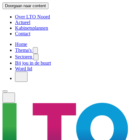
Doorgaan naar content
Over LTO Noord
Actueel
Kabinetsplannen
Contact
Home
Thema's
Sectoren
Bij jou in de buurt
Word lid