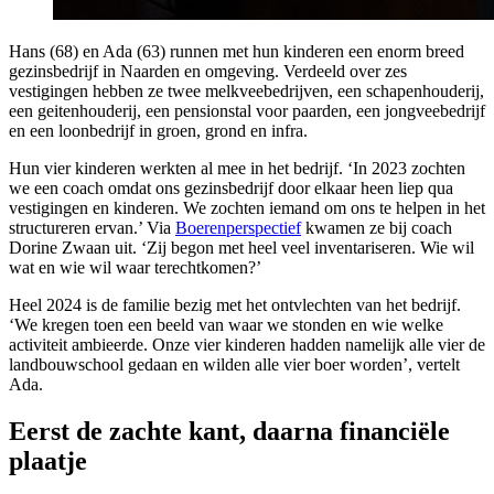
Hans (68) en Ada (63) runnen met hun kinderen een enorm breed
gezinsbedrijf in Naarden en omgeving. Verdeeld over zes
vestigingen hebben ze twee melkveebedrijven, een schapenhouderij,
een geitenhouderij, een pensionstal voor paarden, een jongveebedrijf
en een loonbedrijf in groen, grond en infra.
Hun vier kinderen werkten al mee in het bedrijf. ‘In 2023 zochten
we een coach omdat ons gezinsbedrijf door elkaar heen liep qua
vestigingen en kinderen. We zochten iemand om ons te helpen in het
structureren ervan.’ Via
Boerenperspectief
kwamen ze bij coach
Dorine Zwaan uit. ‘Zij begon met heel veel inventariseren. Wie wil
wat en wie wil waar terechtkomen?’
Heel 2024 is de familie bezig met het ontvlechten van het bedrijf.
‘We kregen toen een beeld van waar we stonden en wie welke
activiteit ambieerde. Onze vier kinderen hadden namelijk alle vier de
landbouwschool gedaan en wilden alle vier boer worden’, vertelt
Ada.
Eerst de zachte kant, daarna financiële
plaatje