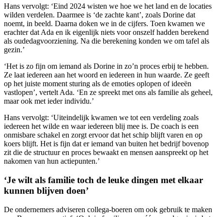
Hans vervolgt: ‘Eind 2024 wisten we hoe we het land en de locaties
wilden verdelen. Daarmee is ‘de zachte kant’, zoals Dorine dat
noemt, in beeld. Daarna doken we in de cijfers. Toen kwamen we
erachter dat Ada en ik eigenlijk niets voor onszelf hadden berekend
als oudedagvoorziening. Na die berekening konden we om tafel als
gezin.’
‘Het is zo fijn om iemand als Dorine in zo’n proces erbij te hebben.
Ze laat iedereen aan het woord en iedereen in hun waarde. Ze geeft
op het juiste moment sturing als de emoties oplopen of ideeën
vastlopen’, vertelt Ada. ‘En ze spreekt met ons als familie als geheel,
maar ook met ieder individu.’
Hans vervolgt: ‘Uiteindelijk kwamen we tot een verdeling zoals
iedereen het wilde en waar iedereen blij mee is. De coach is een
onmisbare schakel en zorgt ervoor dat het schip blijft varen en op
koers blijft. Het is fijn dat er iemand van buiten het bedrijf bovenop
zit die de structuur en proces bewaakt en mensen aanspreekt op het
nakomen van hun actiepunten.’
‘Je wilt als familie toch de leuke dingen met elkaar
kunnen blijven doen’
De ondernemers adviseren collega-boeren om ook gebruik te maken