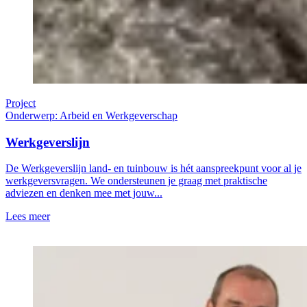
Project
Onderwerp: Arbeid en Werkgeverschap
Werkgeverslijn
De Werkgeverslijn land- en tuinbouw is hét aanspreekpunt voor al je
werkgeversvragen. We ondersteunen je graag met praktische
adviezen en denken mee met jouw...
Lees meer