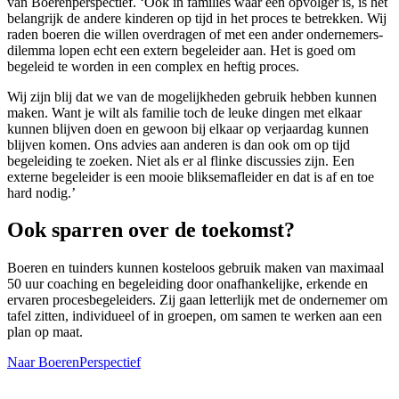
van Boerenperspectief. ‘Ook in families waar één opvolger is, is het
belangrijk de andere kinderen op tijd in het proces te betrekken. Wij
raden boeren die willen overdragen of met een ander ondernemers-
dilemma lopen echt een extern begeleider aan. Het is goed om
begeleid te worden in een complex en heftig proces.
Wij zijn blij dat we van de mogelijkheden gebruik hebben kunnen
maken. Want je wilt als familie toch de leuke dingen met elkaar
kunnen blijven doen en gewoon bij elkaar op verjaardag kunnen
blijven komen. Ons advies aan anderen is dan ook om op tijd
begeleiding te zoeken. Niet als er al flinke discussies zijn. Een
externe begeleider is een mooie bliksemafleider en dat is af en toe
hard nodig.’
Ook sparren over de toekomst?
Boeren en tuinders kunnen kosteloos gebruik maken van maximaal
50 uur coaching en begeleiding door onafhankelijke, erkende en
ervaren procesbegeleiders. Zij gaan letterlijk met de ondernemer om
tafel zitten, individueel of in groepen, om samen te werken aan een
plan op maat.
Naar BoerenPerspectief