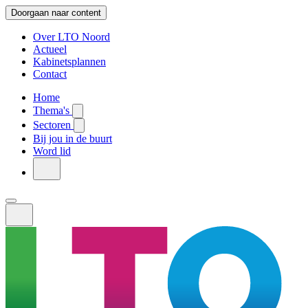
Doorgaan naar content
Over LTO Noord
Actueel
Kabinetsplannen
Contact
Home
Thema's
Sectoren
Bij jou in de buurt
Word lid