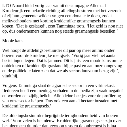
LTO Noord hield vorig jaar vanuit de campagne Allemaal
Kruidenrijk een belactie richting afdelingsbesturen met het verzoek
of zij hun gemeente wilden vragen een donatie te doen, zodat
melkveehouders met korting kruidenrijke grasmengsels kunnen
kopen. ‘Dat is geslaagd’, zegt Tamminga trots. ‘Het geld is nog niet
op, dus ondernemers kunnen nog steeds grasmengsels bestellen.’
Mooie kans
Wel hoopt de afdelingsbestuurder dit jaar op meer animo onder
boeren voor de kruidenrijke mengsels. ‘Vorig jaar viel het aantal
bestellingen tegen. Dat is jammer. Dit is juist een mooie kans om te
ontdekken of kruidenrijk grasland bij je past en aan onze omgeving
en de politiek te laten zien dat we als sector duurzaam bezig zijn’,
vindt hij.
Volgens Tamminga staat de agrarische sector in een vitrinekast.
‘Iedereen heeft een mening, verhalen in de media zijn vaak negatief
en worden eenzijdig belicht. Alle kleine beetjes voor de profilering
van onze sector helpen. Dus ook een aantal hectare inzaaien met
kruidenrijke grasmengsels.’
De afdelingsbestuurder begrijpt de terughoudendheid van boeren
wel. ‘Voor velen is het nieuw. Kruidenrijke grasmengsels zijn over
het algemeen duurder dan gewoon gras en de opbrengst is bijna