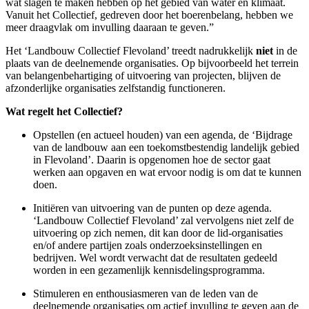
wat slagen te maken hebben op het gebied van water en klimaat.
Vanuit het Collectief, gedreven door het boerenbelang, hebben we
meer draagvlak om invulling daaraan te geven.”
Het ‘Landbouw Collectief Flevoland’ treedt nadrukkelijk
niet
in de
plaats van de deelnemende organisaties. Op bijvoorbeeld het terrein
van belangenbehartiging of uitvoering van projecten, blijven de
afzonderlijke organisaties zelfstandig functioneren.
Wat regelt het Collectief?
Opstellen (en actueel houden) van een agenda, de ‘Bijdrage
van de landbouw aan een toekomstbestendig landelijk gebied
in Flevoland’. Daarin is opgenomen hoe de sector gaat
werken aan opgaven en wat ervoor nodig is om dat te kunnen
doen.
Initiëren van uitvoering van de punten op deze agenda.
‘Landbouw Collectief Flevoland’ zal vervolgens niet zelf de
uitvoering op zich nemen, dit kan door de lid-organisaties
en/of andere partijen zoals onderzoeksinstellingen en
bedrijven. Wel wordt verwacht dat de resultaten gedeeld
worden in een gezamenlijk kennisdelingsprogramma.
Stimuleren en enthousiasmeren van de leden van de
deelnemende organisaties om actief invulling te geven aan de