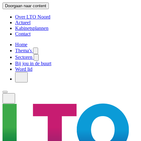
Doorgaan naar content
Over LTO Noord
Actueel
Kabinetsplannen
Contact
Home
Thema's
Sectoren
Bij jou in de buurt
Word lid