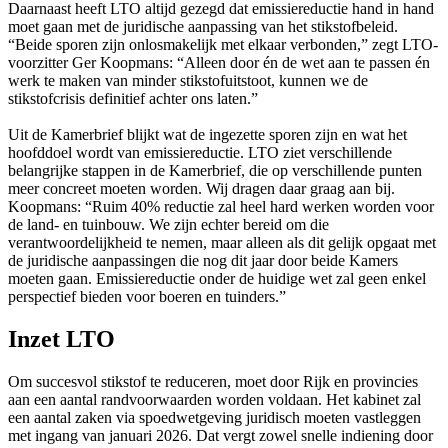
Daarnaast heeft LTO altijd gezegd dat emissiereductie hand in hand
moet gaan met de juridische aanpassing van het stikstofbeleid.
“Beide sporen zijn onlosmakelijk met elkaar verbonden,” zegt LTO-
voorzitter Ger Koopmans: “Alleen door én de wet aan te passen én
werk te maken van minder stikstofuitstoot, kunnen we de
stikstofcrisis definitief achter ons laten.”
Uit de Kamerbrief blijkt wat de ingezette sporen zijn en wat het
hoofddoel wordt van emissiereductie. LTO ziet verschillende
belangrijke stappen in de Kamerbrief, die op verschillende punten
meer concreet moeten worden. Wij dragen daar graag aan bij.
Koopmans: “Ruim 40% reductie zal heel hard werken worden voor
de land- en tuinbouw. We zijn echter bereid om die
verantwoordelijkheid te nemen, maar alleen als dit gelijk opgaat met
de juridische aanpassingen die nog dit jaar door beide Kamers
moeten gaan. Emissiereductie onder de huidige wet zal geen enkel
perspectief bieden voor boeren en tuinders.”
Inzet LTO
Om succesvol stikstof te reduceren, moet door Rijk en provincies
aan een aantal randvoorwaarden worden voldaan. Het kabinet zal
een aantal zaken via spoedwetgeving juridisch moeten vastleggen
met ingang van januari 2026. Dat vergt zowel snelle indiening door