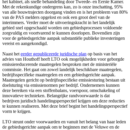
het kabinet, als snelle behandeling door Tweede- en Eerste Kamer.
Met de rekenkundige ondergrens kan, zo is onze inschatting, 95%
van alle bouwtrajecten doorgang vinden en is het probleem van 80%
van de PAS melders opgelost en ook een groot deel van de
interimmers. Verder moet de uitvoeringskracht in het landelijk
gebied snel opgeschaald worden om gebiedsprocessen voldoende
zorgvuldig en voortvarend te kunnen doorlopen. Bovendien zijn
voor de gebiedsgerichte aanpak substantiële publieke investeringen
vereist en aangekondigd.
Naast het
eerder gepubliceerde juridische plan
op basis van het
advies van Houthoff heeft LTO ook mogelijkheden voor geborgde
emissiereducerende maatregelen besproken met de ministeriële
commissie. Het gaat om zowel landelijk beschikbare maatregelen,
bedrijfsspecifieke maatregelen en een gebiedsgerichte aanpak.
Maatregelen gericht op bedrijfsspecifieke emissiesturing bestaan uit
doelsturing via emissienormen per bedrijf. Ondernemers kunnen
deze bereiken via een stoffenbalans, voerspoor, omschakeling of
innovatieve technieken. Belangrijke randvoorwaarde is dat
bedrijven juridisch handelingsperspectief krijgen om deze reducties
te kunnen realiseren. Met deze brief begint het handelingsperspectief
vorm te krijgen.
LTO steunt onder voorwaarden en vanuit het belang van haar leden
de gebiedsgerichte aanpak om te beginnen met de Veluwe en de