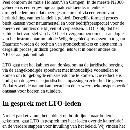
Peel conform de motie Holman/Van Campen. In de meeste N2000-
gebieden is een vrijwillige aanpak voldoende, in enkele
drukgebieden moet dat meer gestructureerd via een vorm van
herinrichting van het landelijk gebied. Dergelijk formeel proces
biedt kansen voor natuurherstel én voor bedrijfsperspectief voor de
boeren en tuinders die blijven of verplaatsen. LTO is blij dat het
kabinet het voorstel van LTO heef overgenomen om naar analogie
van het instrumentarium uit de Wilg de gebiedsprocessen in te gaan.
Daarmee worden de rechten van grondgebruikers en eigenaren in
dergelijk proces juridisch geborgd, iets wat in onder andere de
NPLG-aanpak ontbrak.
LTO gaat met het kabinet aan de slag om na de juridische borging
via de aangekondigde spoedwet met inhoudelijke voorstellen te
komen om tot geborgde emissiereductie te komen. Die reductie is
nodig om de gewenste juridische aanpassingen zekerheid te geven.
Zodat zowel de natuur kan herstellen én er weer toekomstperspectief
ontstaat voor boeren en tuinders.
In gesprek met LTO-leden
Nu het pakket vanuit het kabinet op hoofdlijnen naar buiten is
gekomen, gaat LTO in gesprek met haar leden over de kamerbrief
en de verdere stappen voor invulling van het beleid. Wij vinden het