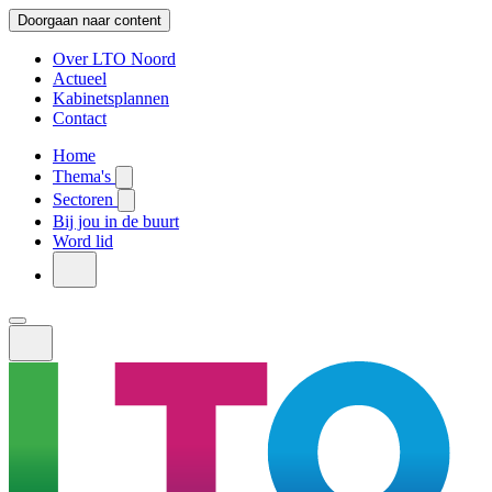
Doorgaan naar content
Over LTO Noord
Actueel
Kabinetsplannen
Contact
Home
Thema's
Sectoren
Bij jou in de buurt
Word lid