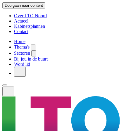
Doorgaan naar content
Over LTO Noord
Actueel
Kabinetsplannen
Contact
Home
Thema's
Sectoren
Bij jou in de buurt
Word lid