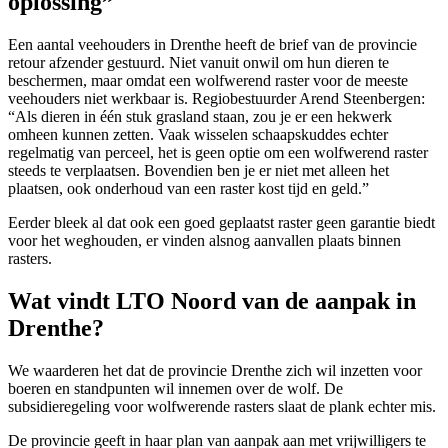
oplossing”
Een aantal veehouders in Drenthe heeft de brief van de provincie
retour afzender gestuurd. Niet vanuit onwil om hun dieren te
beschermen, maar omdat een wolfwerend raster voor de meeste
veehouders niet werkbaar is. Regiobestuurder Arend Steenbergen:
“Als dieren in één stuk grasland staan, zou je er een hekwerk
omheen kunnen zetten. Vaak wisselen schaapskuddes echter
regelmatig van perceel, het is geen optie om een wolfwerend raster
steeds te verplaatsen. Bovendien ben je er niet met alleen het
plaatsen, ook onderhoud van een raster kost tijd en geld.”
Eerder bleek al dat ook een goed geplaatst raster geen garantie biedt
voor het weghouden, er vinden alsnog aanvallen plaats binnen
rasters.
Wat vindt LTO Noord van de aanpak in
Drenthe?
We waarderen het dat de provincie Drenthe zich wil inzetten voor
boeren en standpunten wil innemen over de wolf. De
subsidieregeling voor wolfwerende rasters slaat de plank echter mis.
De provincie geeft in haar plan van aanpak aan met vrijwilligers te