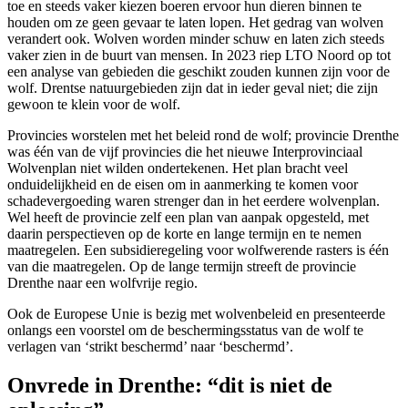
toe en steeds vaker kiezen boeren ervoor hun dieren binnen te
houden om ze geen gevaar te laten lopen. Het gedrag van wolven
verandert ook. Wolven worden minder schuw en laten zich steeds
vaker zien in de buurt van mensen. In 2023 riep LTO Noord op tot
een analyse van gebieden die geschikt zouden kunnen zijn voor de
wolf. Drentse natuurgebieden zijn dat in ieder geval niet; die zijn
gewoon te klein voor de wolf.
Provincies worstelen met het beleid rond de wolf; provincie Drenthe
was één van de vijf provincies die het nieuwe Interprovinciaal
Wolvenplan niet wilden ondertekenen. Het plan bracht veel
onduidelijkheid en de eisen om in aanmerking te komen voor
schadevergoeding waren strenger dan in het eerdere wolvenplan.
Wel heeft de provincie zelf een plan van aanpak opgesteld, met
daarin perspectieven op de korte en lange termijn en te nemen
maatregelen. Een subsidieregeling voor wolfwerende rasters is één
van die maatregelen. Op de lange termijn streeft de provincie
Drenthe naar een wolfvrije regio.
Ook de Europese Unie is bezig met wolvenbeleid en presenteerde
onlangs een voorstel om de beschermingsstatus van de wolf te
verlagen van ‘strikt beschermd’ naar ‘beschermd’.
Onvrede in Drenthe: “dit is niet de